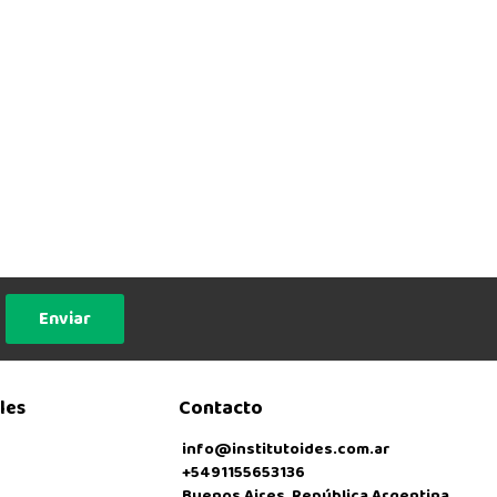
Enviar
les
Contacto
info@institutoides.com.ar
+5491155653136
Buenos Aires, República Argentina